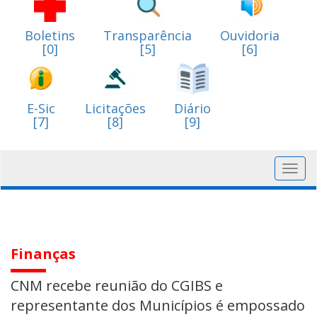
Boletins
Transparência
Ouvidoria
[0]
[5]
[6]
E-Sic
Licitações
Diário
[7]
[8]
[9]
Toggl
navig
Finanças
CNM recebe reunião do CGIBS e
representante dos Municípios é empossado