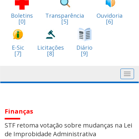
Boletins
Transparência
Ouvidoria
[0]
[5]
[6]
E-Sic
Licitações
Diário
[7]
[8]
[9]
Toggl
navig
Finanças
STF retoma votação sobre mudanças na Lei
de Improbidade Administrativa