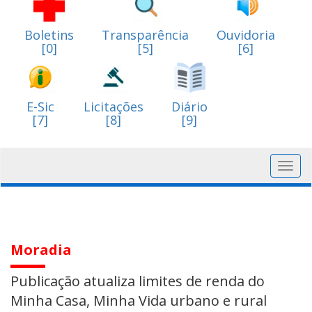
Boletins
Transparência
Ouvidoria
[0]
[5]
[6]
E-Sic
Licitações
Diário
[7]
[8]
[9]
Toggl
navig
Moradia
Publicação atualiza limites de renda do
Minha Casa, Minha Vida urbano e rural