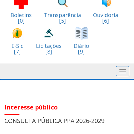
Boletins
Transparência
Ouvidoria
[0]
[5]
[6]
E-Sic
Licitações
Diário
[7]
[8]
[9]
Toggl
navig
Interesse público
CONSULTA PÚBLICA PPA 2026-2029